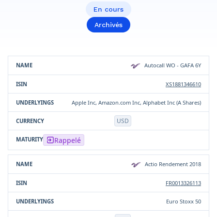
En cours
Archivés
Sous-
Autocall WO - GAFA 6Y
Produit
ISIN
Devise
jacent(s)
XS1881346610
Apple Inc, Amazon.com Inc, Alphabet Inc (A Shares)
USD
Rappelé
Actio Rendement 2018
FR0013326113
Euro Stoxx 50