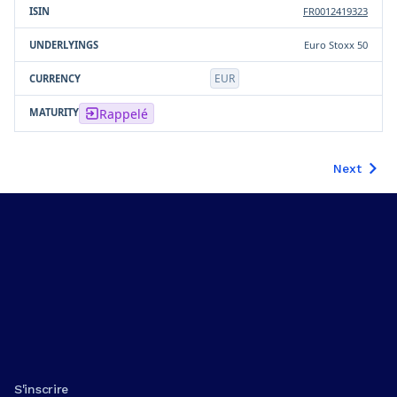
FR0012419323
Euro Stoxx 50
EUR
Rappelé
Next
S'inscrire