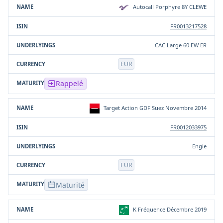
Autocall Porphyre 8Y CLEWE
FR0013217528
CAC Large 60 EW ER
EUR
Rappelé
Target Action GDF Suez Novembre 2014
FR0012033975
Engie
EUR
Maturité
K Fréquence Décembre 2019