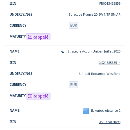
FR0013453859
Solactive France 20 EW NTR 5% AR
EUR
Rappelé
Stratégie Action Unibail Juillet 2020
XS2188565514
Unibail-Rodamco-Westfield
EUR
Rappelé
B. Autocroissance 2
XS1099001098