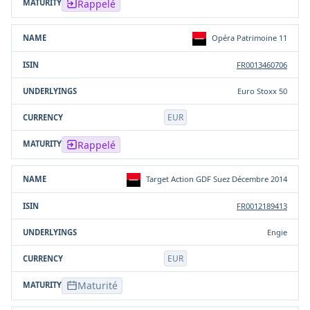
Rappelé
Opéra Patrimoine 11
FR0013460706
Euro Stoxx 50
EUR
Rappelé
Target Action GDF Suez Décembre 2014
FR0012189413
Engie
EUR
Maturité