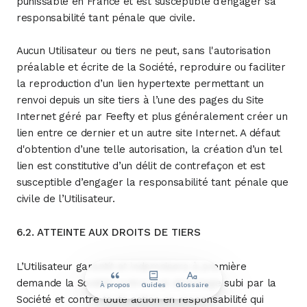
punissable en France et est susceptible d’engager sa
responsabilité tant pénale que civile.
Aucun Utilisateur ou tiers ne peut, sans l'autorisation
préalable et écrite de la Société, reproduire ou faciliter
la reproduction d’un lien hypertexte permettant un
renvoi depuis un site tiers à l’une des pages du Site
Internet géré par Feefty et plus généralement créer un
lien entre ce dernier et un autre site Internet. A défaut
d'obtention d’une telle autorisation, la création d’un tel
lien est constitutive d’un délit de contrefaçon et est
susceptible d’engager la responsabilité tant pénale que
civile de l’Utilisateur.
6.2. ATTEINTE AUX DROITS DE TIERS
L’Utilisateur garantit et indemnisera à première
demande la Société contre tout dommage subi par la
À propos
Guides
Glossaire
Société et contre toute action en responsabilité qui