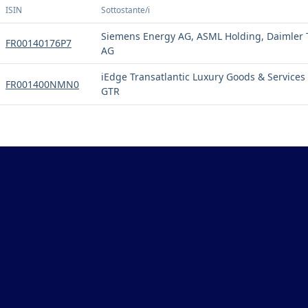
ISIN
Sottostante/i
Siemens Energy AG, ASML Holding, Daimler 
FR00140176P7
AG
iEdge Transatlantic Luxury Goods & Services
FR001400NMN0
GTR