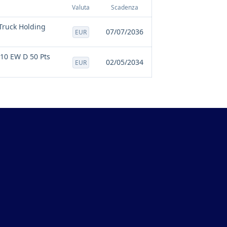
Valuta
Scadenza
Truck Holding
07/07/2036
EUR
 10 EW D 50 Pts
02/05/2034
EUR