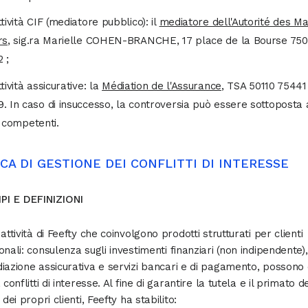
tività CIF (mediatore pubblico): il
mediatore dell'Autorité des M
rs
, sig.ra Marielle COHEN-BRANCHE, 17 place de la Bourse 750
 ;
tività assicurative: la
Médiation de l'Assurance
, TSA 50110 75441 
. In caso di insuccesso, la controversia può essere sottoposta 
i competenti.
ICA DI GESTIONE DEI CONFLITTI DI INTERESSE
IPI E DEFINIZIONI
attività di Feefty che coinvolgono prodotti strutturati per clienti
onali: consulenza sugli investimenti finanziari (non indipendente),
iazione assicurativa e servizi bancari e di pagamento, possono
 conflitti di interesse. Al fine di garantire la tutela e il primato d
 dei propri clienti, Feefty ha stabilito: