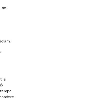
 nei
eclami,
,
i si
uò
i tempo
spondere.