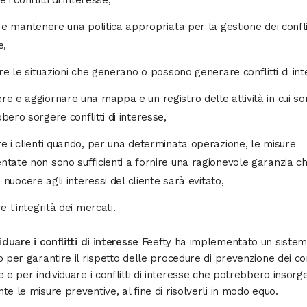
 i conflitti di interesse,
e e mantenere una politica appropriata per la gestione dei conflit
e,
are le situazioni che generano o possono generare conflitti di int
e e aggiornare una mappa e un registro delle attività in cui so
bero sorgere conflitti di interesse,
e i clienti quando, per una determinata operazione, le misure
tate non sono sufficienti a fornire una ragionevole garanzia che
i nuocere agli interessi del cliente sarà evitato,
e l'integrità dei mercati.
iduare i conflitti di interesse
Feefty ha implementato un sistem
o per garantire il rispetto delle procedure di prevenzione dei conf
e e per individuare i conflitti di interesse che potrebbero insorg
te le misure preventive, al fine di risolverli in modo equo.