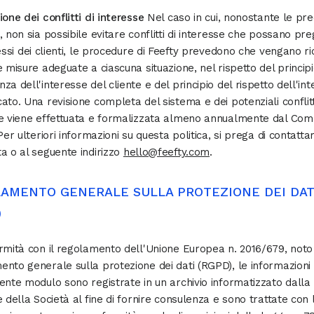
ione dei conflitti di interesse
Nel caso in cui, nonostante le pre
, non sia possibile evitare conflitti di interesse che possano pre
ressi dei clienti, le procedure di Feefty prevedono che vengano r
e misure adeguate a ciascuna situazione, nel rispetto del principi
za dell'interesse del cliente e del principio del rispetto dell'int
ato. Una revisione completa del sistema e dei potenziali conflitt
e viene effettuata e formalizzata almeno annualmente dal Com
Per ulteriori informazioni su questa politica, si prega di contatta
a o al seguente indirizzo
hello@feefty.com
.
AMENTO GENERALE SULLA PROTEZIONE DEI DAT
)
rmità con il regolamento dell'Unione Europea n. 2016/679, not
nto generale sulla protezione dei dati (RGPD), le informazioni
ente modulo sono registrate in un archivio informatizzato dalla
e della Società al fine di fornire consulenza e sono trattate con 