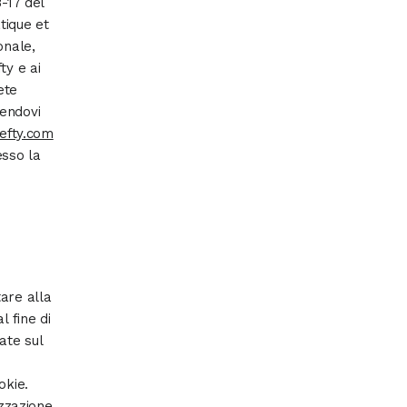
-17 del
atique et
onale,
ty e ai
ete
gendovi
efty.com
esso la
are alla
l fine di
ate sul
okie.
izzazione