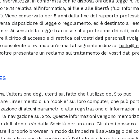
riservatezza, in conformità con le disposizioni della legge n. 78
 1978 relativa all'informatica, ai file e alle libertà ("Loi Inform
"). Viene conservato per 5 anni dalla fine del rapporto professi
versa disposizione di legge o regolamento, ed è destinato a Feef
tner. Ai sensi della legge francese sulla protezione dei dati, pot
e il diritto di accesso e di rettifica dei vostri dati personali rivol
o consulente o inviando un'e-mail al seguente indirizzo:
hello@fe
noltre presentare un reclamo sul trattamento dei vostri dati pr
ES
ma l'attenzione degli utenti sul fatto che l'utilizzo del Sito può
re l'inserimento di un "cookie" sul loro computer, che può port
azione di alcuni parametri e alla registrazione di informazioni a
re la navigazione sul Sito. Queste informazioni vengono memorizz
 dell'utente e/o dalla Società per un anno. Gli utenti possono
are il proprio browser in modo da impedire il salvataggio dei co
 la disattivazione dei cookie avrà l'effetto di ridurre la personal