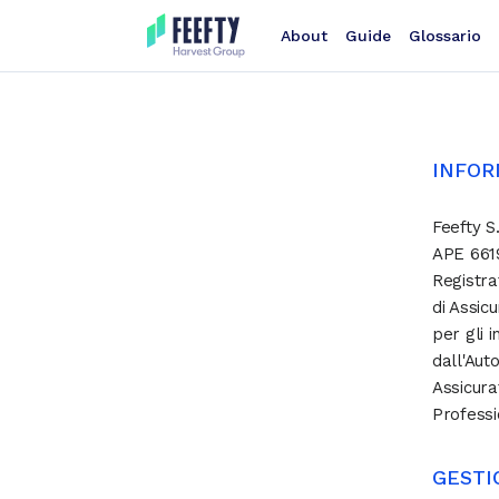
About
Guide
Glossario
INFOR
Feefty S
APE 6619
Registra
di Assicu
per gli 
dall'Aut
Assicura
Profess
GESTI