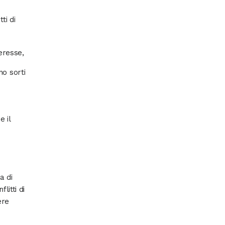
ti di
eresse,
no sorti
 il
a di
litti di
ere