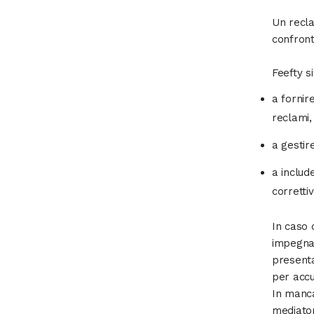
Un recla
confront
Feefty s
a fornir
reclami,
a gestir
a includ
corretti
In caso 
impegnan
presenta
per accu
In manca
mediator