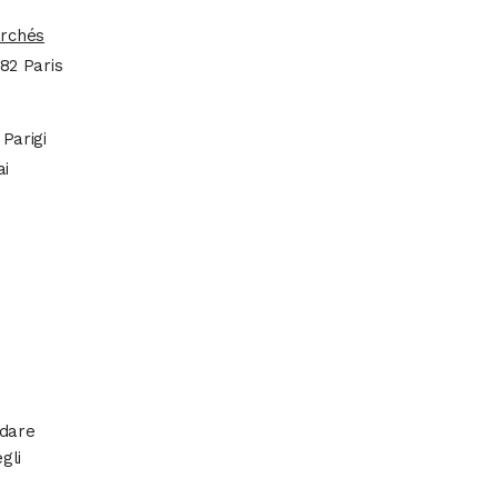
archés
82 Paris
Parigi
ai
 dare
egli