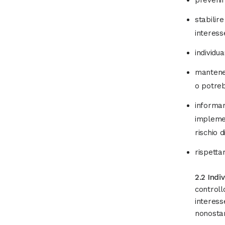
prevenire
stabilir
interess
individu
mantener
o potreb
informar
implemen
rischio d
rispettar
2.2 Indiv
controll
interess
nonostan