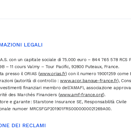
MAZIONI LEGALI
.A.S. con un capitale sociale di 75.000 euro – 844 765 578 RCS 
B – 11 cours Valmy – Tour Pacific, 92800 Puteaux, France.
ta presso il ORIAS (
www.orias.fr
) con il numero 19001259 come
razioni (autorità di controllo :
www.acpr.banque-france.fr
), Con
investimenti finanziari membro dell'AMAFI, associazione approva
orité des Marchés Financiers (
www.amf-france.org
).
tore e garante : Starstone Insurance SE, Responsabilità Civile
ionale numoer MRCSFGP201901FRS0000000021269A00.
ONE DEI RECLAMI