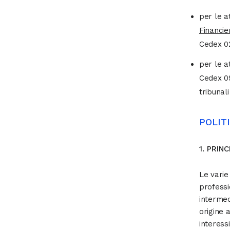
per le at
Financie
Cedex 02
per le at
Cedex 09
tribunal
POLIT
1. PRINC
Le varie 
professi
intermed
origine a
interessi