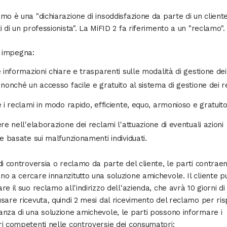
mo è una "dichiarazione di insoddisfazione da parte di un cliente
i di un professionista". La MiFID 2 fa riferimento a un "reclamo".
i impegna:
e informazioni chiare e trasparenti sulle modalità di gestione dei
 nonché un accesso facile e gratuito al sistema di gestione dei r
e i reclami in modo rapido, efficiente, equo, armonioso e gratuito
ere nell'elaborazione dei reclami l'attuazione di eventuali azioni
ve basate sui malfunzionamenti individuati.
di controversia o reclamo da parte del cliente, le parti contraent
o a cercare innanzitutto una soluzione amichevole. Il cliente p
re il suo reclamo all'indirizzo dell'azienda, che avrà 10 giorni d
sare ricevuta, quindi 2 mesi dal ricevimento del reclamo per ri
nza di una soluzione amichevole, le parti possono informare i
i competenti nelle controversie dei consumatori: