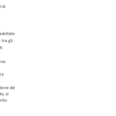
i di
 adottate
 tra gli
ti
one.
TY
tione dei
e, si
ollo