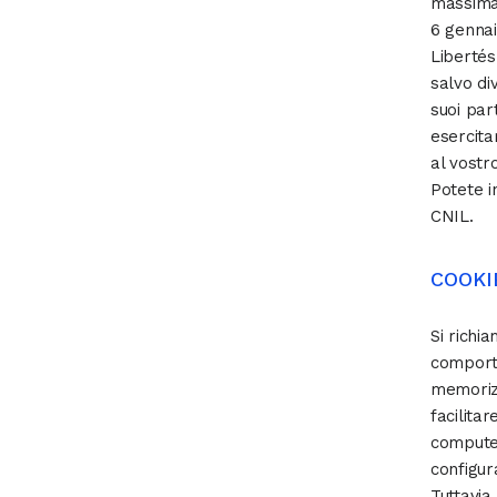
massima 
6 gennaio
Libertés
salvo di
suoi par
esercitar
al vostr
Potete i
CNIL.
COOKI
Si richia
comporta
memorizz
facilita
computer
configur
Tuttavia,