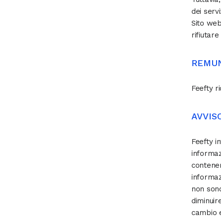
dei servi
Sito web.
rifiutare
REMU
Feefty r
AVVIS
Feefty i
informaz
contener
informazi
non sono
diminuir
cambio e