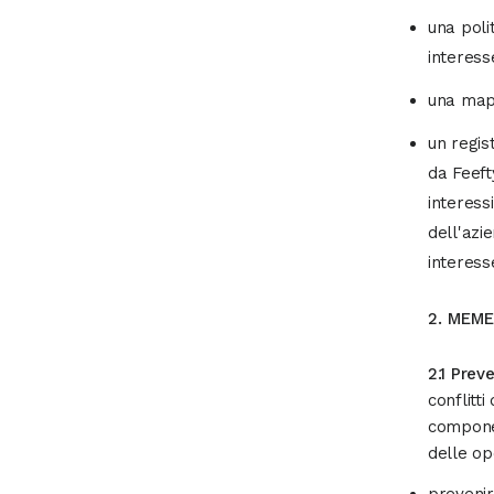
una polit
interess
una mappa
un regist
da Feefty
interessi
dell'azie
interess
2. MEME
2.1 Prev
conflitti
compone 
delle op