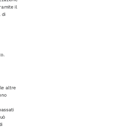
ramite il
 di
to.
le altre
sono
passati
può
di