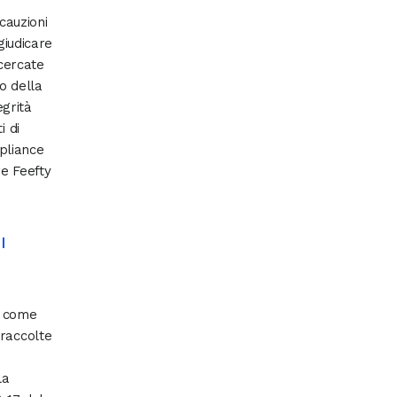
cauzioni
giudicare
icercate
o della
egrità
i di
pliance
re Feefty
I
o come
 raccolte
la