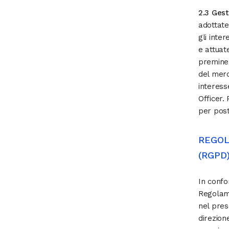
2.3 Gest
adottate
gli inte
e attuat
preminen
del merc
interess
Officer. 
per post
REGOL
(RGPD
In confo
Regolame
nel pres
direzion