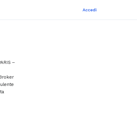
Accedi
PARIS –
 Broker
sulente
ta