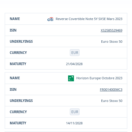
Prodotto
ISIN
Sottostante/i
Valuta
Scadenza
Reverse Covertible Note 5Y SX5E Mars 2023
XS2585529469
Euro Stoxx 50
EUR
21/04/2028
Horizon Europe Octobre 2023
FR001400IMC3
Euro Stoxx 50
EUR
14/11/2028