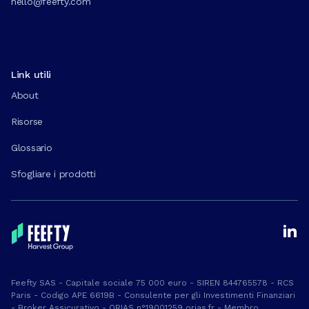
hello@feefty.com
Link utili
About
Risorse
Glossario
Sfogliare i prodotti
Feefty SAS - Capitale sociale 75 000 euro - SIREN 844765578 - RCS
Paris - Codigo APE 6619B - Consulente per gli Investimenti Finanziari
- Broker Assicurativo - ORIAS n°19001259 orias.fr - Membro