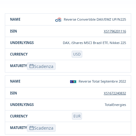
Prodotto
ISIN
Sottostante/i
Valuta
Reverse Convertible DAX/EWZ UP/N225
XS1796201116
DAX, iShares MSCI Brazil ETF, Nikkei 225
USD
Scadenza
Reverse Total Septembre 2022
XS1672240832
TotalEnergies
EUR
Scadenza