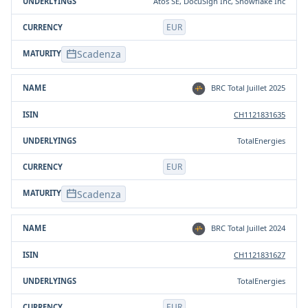
Atos SE, DocuSign Inc, Snowflake Inc
EUR
Scadenza
BRC Total Juillet 2025
CH1121831635
TotalEnergies
EUR
Scadenza
BRC Total Juillet 2024
CH1121831627
TotalEnergies
EUR