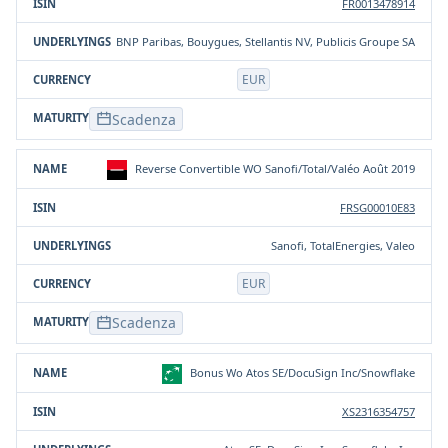
FR0013478914
BNP Paribas, Bouygues, Stellantis NV, Publicis Groupe SA
EUR
Scadenza
Reverse Convertible WO Sanofi/Total/Valéo Août 2019
FRSG00010E83
Sanofi, TotalEnergies, Valeo
EUR
Scadenza
Bonus Wo Atos SE/DocuSign Inc/Snowflake
XS2316354757