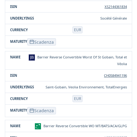
XS2144361834
Société Générale
EUR
Scadenza
Barrier Reverse Convertible Worst Of St Gobain, Total et
Véolia
CH0584941196
Saint-Gobain, Veolia Environnement, TotalEnergies
EUR
Scadenza
Barrier Reverse Convertible WO MT/BATS/ACA/GLPG