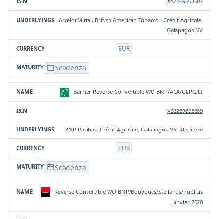
XS2269603507
ArcelorMittal, British American Tobacco , Crédit Agricole,
Galapagos NV
EUR
Scadenza
Barrier Reverse Convertible WO BNP/ACA/GLPG/LI
XS2269603689
BNP Paribas, Crédit Agricole, Galapagos NV, Klepierre
EUR
Scadenza
Reverse Convertible WO BNP/Bouygues/Stellantis/Publicis
Janvier 2020