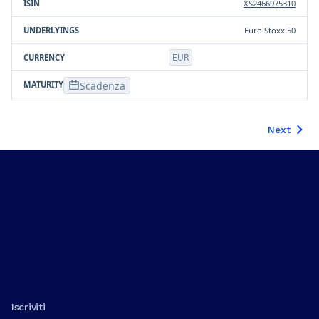
XS2466975310
Euro Stoxx 50
EUR
Scadenza
Next
Iscriviti