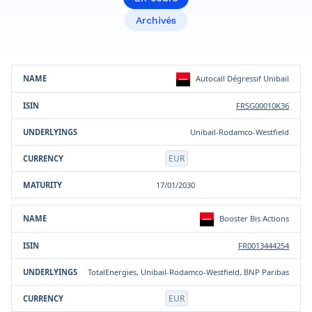
Archivés
Sous-
Autocall Dégressif Unibail
Produit
ISIN
Devise
Maturité
jacent(s)
FRSG00010K36
Unibail-Rodamco-Westfield
EUR
17/01/2030
Booster Bis Actions
FR0013444254
TotalEnergies, Unibail-Rodamco-Westfield, BNP Paribas
EUR