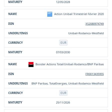
12/05/2028
Action Unibail Trimestriel Février 2020
XS2080974749
Unibail-Rodamco-Westfield
EUR
07/03/2030
Booster Actions Total/Unibail-Rodamco/BNP Paribas
FR0013435955
BNP Paribas, TotalEnergies, Unibail-Rodamco-Westfield
EUR
25/11/2026