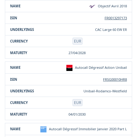
Objectif Avril 2018
FR0013297173
CAC Large 60 EW ER
EUR
27/04/2028
Autocall Dégressif Action Unibail
FRSG00010HR8
Unibail-Rodamco-Westfield
EUR
04/01/2030
Autocall Dégressif Immobilier Janvier 2020 Part L