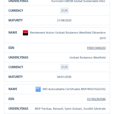
Euronext GRESB Global Sustainable Decr.
EUR
21/08/2029
Rendement Action Unibail-Rodamco-Westfield Décembre
2019
FR0013446333
Unibail-Rodamco-Westfield
EUR
04/01/2030
WO Autocallable Certificates BNP/RNO/SGO/SG
XS1902363586
BNP Paribas, Renault, Saint-Gobain, Société Générale