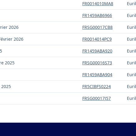
FR0014010MA8
Euri
FR1459AB6966
Euri
vrier 2026
FRSG00017CB8
Euri
Février 2026
FR0014014PC9
Euri
5
FR1459ABA920
Euri
re 2025
FRSG00016S73
Euri
FR1459ABA904
Euri
e 2025
FR5CIBFS0224
Euri
FRSG00017J57
Euri