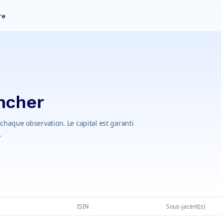
re
ancher
e chaque observation. Le capital est garanti
.
ISIN
Sous-jacent(s)