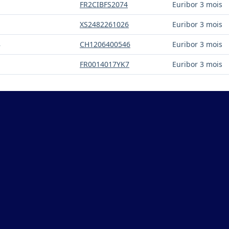
FR2CIBFS2074
Euribor 3 mois
XS2482261026
Euribor 3 mois
8
CH1206400546
Euribor 3 mois
FR0014017YK7
Euribor 3 mois