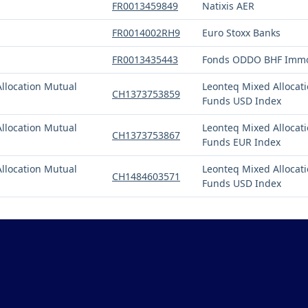
FR0013459849
Natixis AER
FR0014002RH9
Euro Stoxx Banks
FR0013435443
Fonds ODDO BHF Immo
Allocation Mutual
Leonteq Mixed Allocat
CH1373753859
Funds USD Index
Allocation Mutual
Leonteq Mixed Allocat
CH1373753867
Funds EUR Index
Allocation Mutual
Leonteq Mixed Allocat
CH1484603571
Funds USD Index