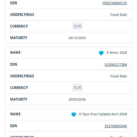
FR001400MCH5
Fixed Rate
EUR
29/12/2033
K Amor 2024
XS2662217384
Fixed Rate
EUR
29/02/2036
K Taux Fixe Callable Avril 2024
XS2706650046