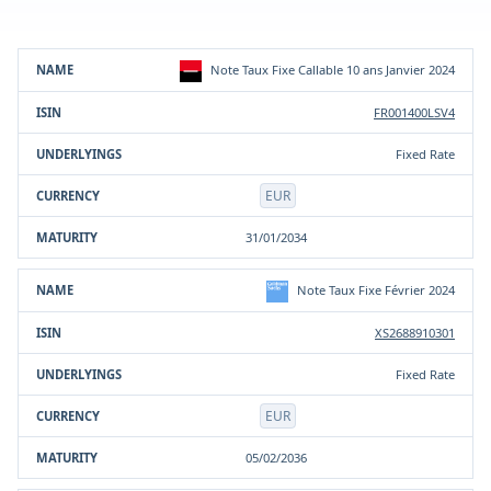
Prodotto
ISIN
Sottostante/i
Valuta
Scadenza
Note Taux Fixe Callable 10 ans Janvier 2024
FR001400LSV4
Fixed Rate
EUR
31/01/2034
Note Taux Fixe Février 2024
XS2688910301
Fixed Rate
EUR
05/02/2036