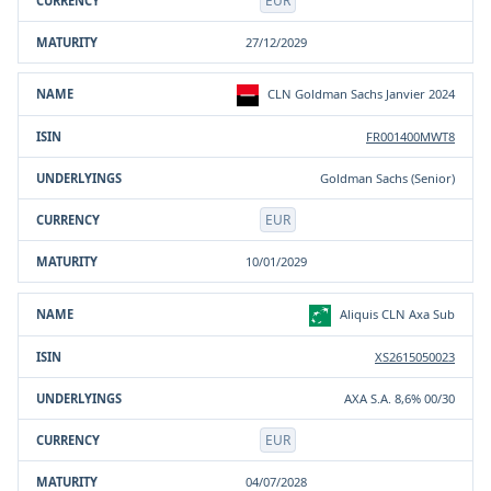
EUR
27/12/2029
CLN Goldman Sachs Janvier 2024
FR001400MWT8
Goldman Sachs (Senior)
EUR
10/01/2029
Aliquis CLN Axa Sub
XS2615050023
AXA S.A. 8,6% 00/30
EUR
04/07/2028