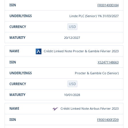
FR001400EX84
Linde PLC (Senior) 1% 31/03/2027
USD
20/12/2027
Crédit Linked Note Procter & Gamble Février 2023
XS2471148663
Procter & Gamble Co (Senior)
USD
10/01/2028
Crédit Linked Note Airbus Février 2023
FR001400FZD9