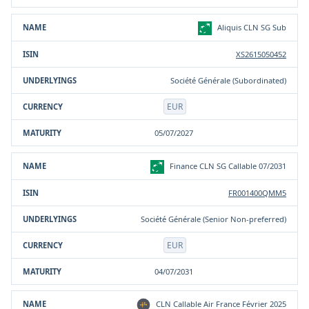
Aliquis CLN SG Sub
XS2615050452
Société Générale (Subordinated)
EUR
05/07/2027
Finance CLN SG Callable 07/2031
FR001400QMM5
Société Générale (Senior Non-preferred)
EUR
04/07/2031
CLN Callable Air France Février 2025