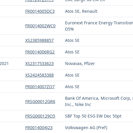
FR0014005DC3
Atos SE, Renault
Euronext France Energy Transitio
FR0014002WC0
D5%
XS2385988857
Atos SE
FR0014006RG2
Atos SE
2021
XS2317533623
Novavax, Pfizer
XS2424583388
Atos SE
FR0014007ZO7
Atos SE
Bank Of America, Microsoft Corp,
FRSG00012GR6
Inc., Nike Inc
FRSG000129O5
SBF Top 50 ESG EW Dec 50pt
FR0014004J23
Volkswagen AG (Pref)