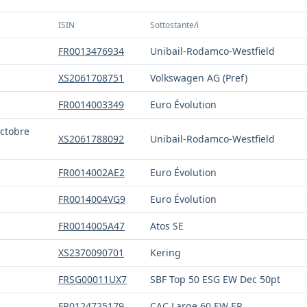
ISIN
Sottostante/i
FR0013476934
Unibail-Rodamco-Westfield
XS2061708751
Volkswagen AG (Pref)
FR0014003349
Euro Évolution
Octobre
XS2061788092
Unibail-Rodamco-Westfield
FR0014002AE2
Euro Évolution
FR0014004VG9
Euro Évolution
FR0014005A47
Atos SE
XS2370090701
Kering
FRSG00011UX7
SBF Top 50 ESG EW Dec 50pt
FR0124725179
CAC Large 60 EW ER