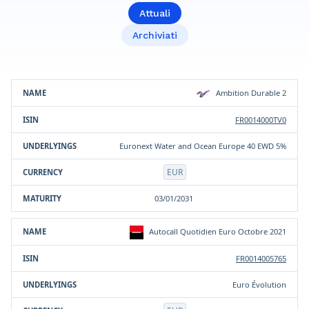
Attuali
Archiviati
Prodotto
ISIN
Sottostante/i
Valuta
Scadenza
Ambition Durable 2
FR0014000TV0
Euronext Water and Ocean Europe 40 EWD 5%
EUR
03/01/2031
Autocall Quotidien Euro Octobre 2021
FR0014005765
Euro Évolution