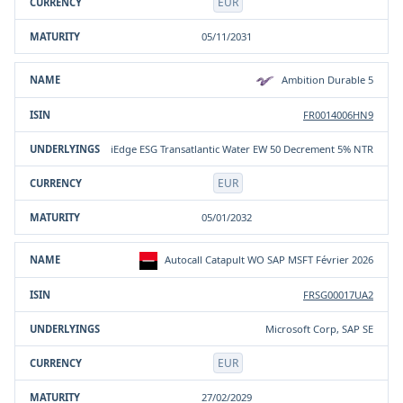
EUR
05/11/2031
Ambition Durable 5
FR0014006HN9
iEdge ESG Transatlantic Water EW 50 Decrement 5% NTR
EUR
05/01/2032
Autocall Catapult WO SAP MSFT Février 2026
FRSG00017UA2
Microsoft Corp, SAP SE
EUR
27/02/2029