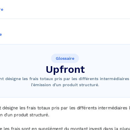
re
e
Glossaire
Upfront
nt désigne les frais totaux pris par les différents intermédiaires
l'émission d'un produit structuré.
t désigne les frais totaux pris par les différents intermédiaires 
on d'un produit structuré.
e les frais sont en supplément du montant investi dans la plup