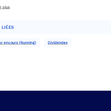
r plus
 LIÉES
r encours (Running)
Dividendes