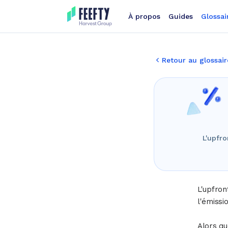
À propos
Guides
Glossai
Retour au glossair
L'upfro
L'upfron
l'émissi
Alors qu