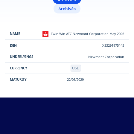
Archivés
Sous-
Twin Win ATC Newmont Corporation May 2026
Produit
ISIN
Devise
Maturité
jacent(s)
XS3291975145
Newmont Corporation
USD
22/05/2029