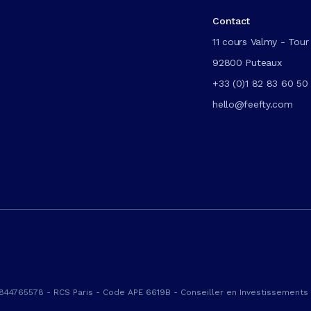
Contact
11 cours Valmy - Tour 
92800 Puteaux
+33 (0)1 82 83 60 50
hello@feefty.com
 844765578 - RCS Paris - Code APE 6619B - Conseiller en Investissements 