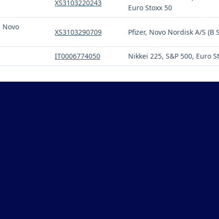
XS3103220243
Euro Stoxx 50
, Novo
XS3103290709
Pfizer, Novo Nordisk A/S (B 
IT0006774050
Nikkei 225, S&P 500, Euro S