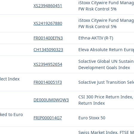
iStoxx Citywire Fund Manag
XS2394860451
FW Risk Control 5%
iStoxx Citywire Fund Manag
XS2419267880
FW Risk Control 5%
FR001400EFN3
Ethna-AKTIV (R-T)
CH1345090323
Eleva Absolute Return Eur
Solactive Global UN Sustai
XS2394952654
Development Goals Index
lect Index
FR00140051F3
Solactive Just Transition Se
CSI 300 Price Return Index,
DE000UM0WQW3
Return Index
nked to Euro
FRIP000014G7
Euro Stoxx 50
Swiss Market Index, FTSE M