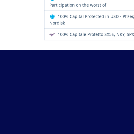
Participation on the worst of
100% Capital Protected in USD - Pfizer
Nordisk
100% Capitale Protetto SX5E, NKY, SPX