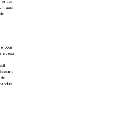
cher car
. Il peut
 de
sé pour
le niveau
uit
tisseurs
 de
produit