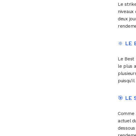
Le strik
niveaux 
deux jou
rendemen
🔆 LE
Le Best 
le plus 
plusieur
puisqu'i
🎯 LE 
Comme so
actuel d
dessous 
rendeme