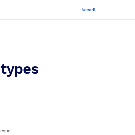
Accedi
 types
lequel