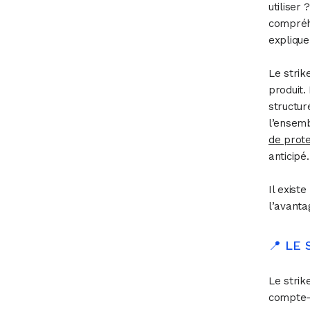
utiliser
compréh
explique
Le strik
produit.
structur
l’ensem
de prote
anticipé.
Il exist
l’avantag
📍 LE
Le strik
compte-t