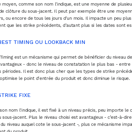
e moyen, comme son nom l'indique, est une moyenne de plusieu
de clôture du sous-jacent. Il peut par exemple être une moyen
rs, ou encore de tous les jours d'un mois. Il impacte un peu plus
t que les strike précédents, d’autant plus si les dates sont e
 BEST TIMING OU LOOKBACK MIN
Timing est un mécanisme qui permet de bénéficier du niveau de
avantageux - donc le niveau de constatation le plus bas - entre
s périodes. Il est donc plus cher que les types de strike précéd
l optimise le point d'entrée du produit et donc diminue le risque.
STRIKE FIXE
n nom l'indique, il est fixé à un niveau précis, peu importe le 
u sous-jacent. Plus le niveau choisi est avantageux - c’est-à-dir
du niveau auquel cote le sous-jacent -, plus ce mécanisme impa
nt du produit.