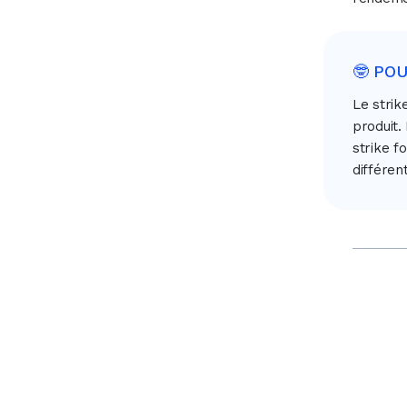
🤓 PO
Le strik
produit.
strike f
différen