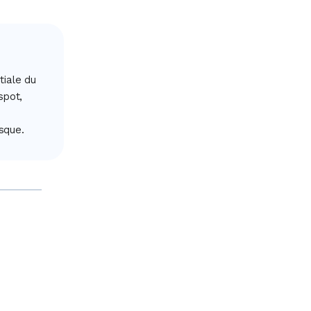
tiale du
spot,
sque.