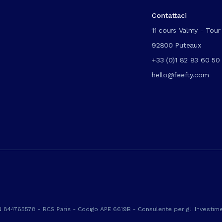
Contattaci
11 cours Valmy - Tour 
92800 Puteaux
+33 (0)1 82 83 60 50
hello@feefty.com
 844765578 - RCS Paris - Codigo APE 6619B - Consulente per gli Investimen