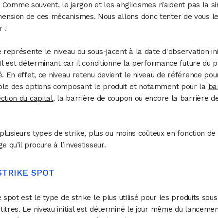
 ? Comme souvent, le jargon et les anglicismes n’aident pas la s
ension de ces mécanismes. Nous allons donc tenter de vous l
r !
e représente le niveau du sous-jacent à la date d'observation ini
 Il est déterminant car il conditionne la performance future du p
é. En effet, ce niveau retenu devient le niveau de référence pou
ble des options composant le produit et notamment pour la
ba
ction du capital
, la barrière de coupon ou encore la barrière d
e plusieurs types de strike, plus ou moins coûteux en fonction de
e qu’il procure à l’investisseur.
 STRIKE SPOT
e spot est le type de strike le plus utilisé pour les produits sous
itres. Le niveau initial est déterminé le jour même du lancemen