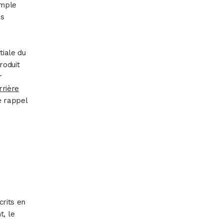
imple
es
tiale du
roduit
r
rrière
e rappel
crits en
t, le