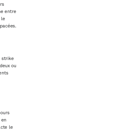
rs
ne entre
 le
spacées.
 strike
 deux ou
ents
cours
e en
cte le