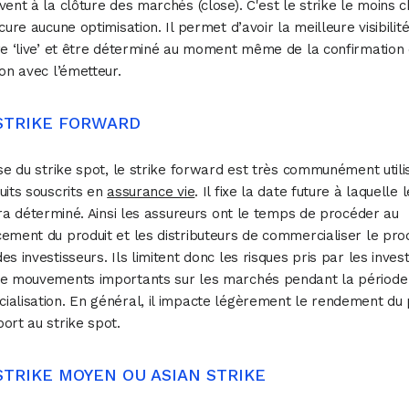
vent à la clôture des marchés (close). C'est le strike le moins 
cure aucune optimisation. Il permet d’avoir la meilleure visibilité
re ‘live’ et être déterminé au moment même de la confirmation
ion avec l’émetteur.
 STRIKE FORWARD
rse du strike spot, le strike forward est très communément utili
uits souscrits en
assurance vie
. Il fixe la date future à laquelle 
sera déterminé. Ainsi les assureurs ont le temps de procéder au
ement du produit et les distributeurs de commercialiser le prod
es investisseurs. Ils limitent donc les risques pris par les inves
de mouvements importants sur les marchés pendant la période
alisation. En général, il impacte légèrement le rendement du 
ort au strike spot.
 STRIKE MOYEN OU ASIAN STRIKE