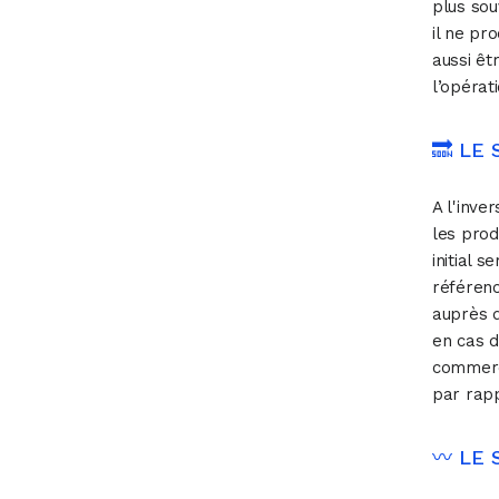
plus sou
il ne pro
aussi êt
l’opérat
🔜 LE
A l'inve
les prod
initial 
référenc
auprès d
en cas 
commerci
par rapp
〰 ️LE