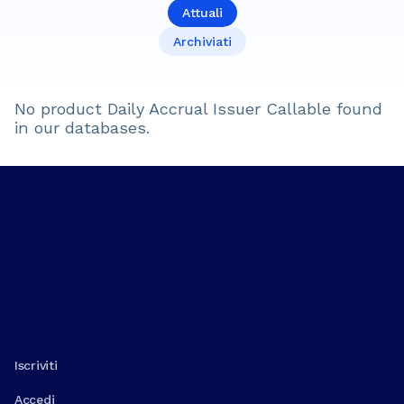
Attuali
Archiviati
No product
Daily Accrual Issuer Callable
found
in our databases.
Iscriviti
Accedi