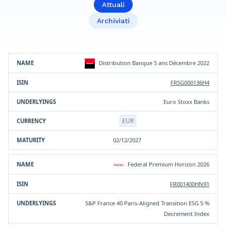
Attuali
Archiviati
Prodotto
ISIN
Sottostante/i
Valuta
Scadenza
Distribution Banque 5 ans Décembre 2022
FRSG000136H4
Euro Stoxx Banks
EUR
02/12/2027
Federal Premium Horizon 2026
FR001400HN91
S&P France 40 Paris-Aligned Transition ESG 5 %
Decrement Index