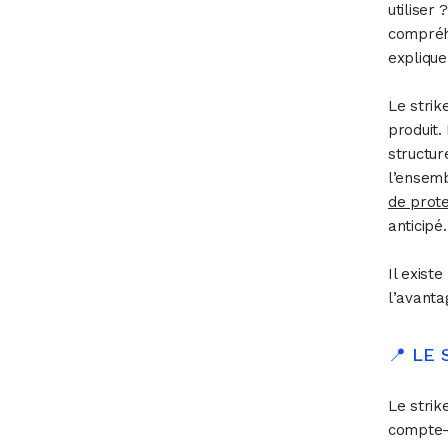
utiliser
compréh
explique
Le strik
produit.
structur
l’ensem
de prote
anticipé.
Il exist
l’avantag
📍 LE
Le strik
compte-t