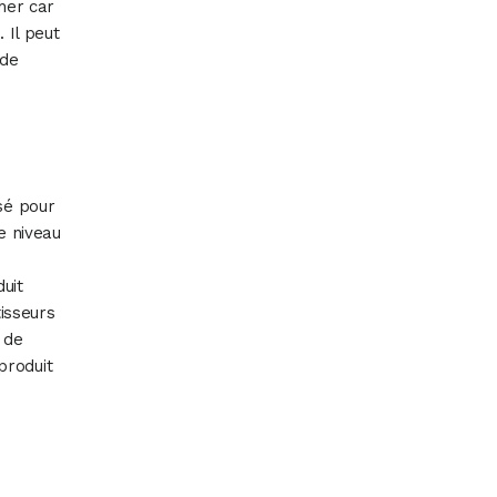
cher car
. Il peut
 de
sé pour
le niveau
uit
tisseurs
 de
produit