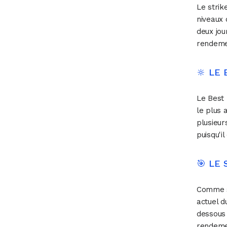
Le strik
niveaux 
deux jou
rendemen
🔆 LE
Le Best 
le plus 
plusieur
puisqu'i
🎯 LE 
Comme so
actuel d
dessous 
rendeme