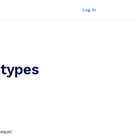
Log in
 types
lequel