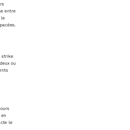
rs
ne entre
 le
spacées.
 strike
 deux ou
ents
cours
e en
cte le