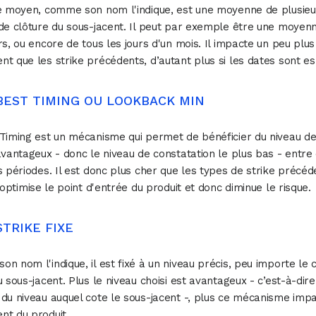
e moyen, comme son nom l'indique, est une moyenne de plusieu
de clôture du sous-jacent. Il peut par exemple être une moyen
rs, ou encore de tous les jours d'un mois. Il impacte un peu plus
t que les strike précédents, d’autant plus si les dates sont e
 BEST TIMING OU LOOKBACK MIN
Timing est un mécanisme qui permet de bénéficier du niveau de
avantageux - donc le niveau de constatation le plus bas - entre
s périodes. Il est donc plus cher que les types de strike précéd
l optimise le point d'entrée du produit et donc diminue le risque.
STRIKE FIXE
n nom l'indique, il est fixé à un niveau précis, peu importe le 
u sous-jacent. Plus le niveau choisi est avantageux - c’est-à-dir
du niveau auquel cote le sous-jacent -, plus ce mécanisme impa
nt du produit.