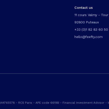
Contact us
11 cours Valmy - Tour 
92800 Puteaux
+33 (0)1 82 83 60 50
hello@feefty.com
844765578 - RCS Paris - APE code 6619B - Financial Investment Advisor - I