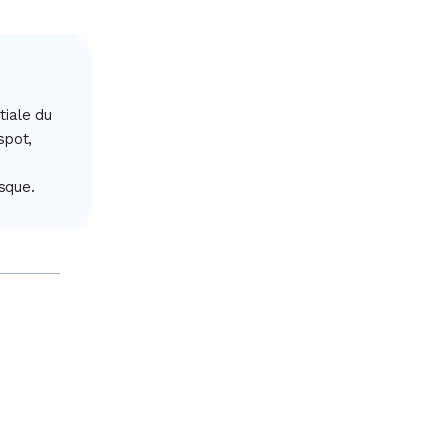
tiale du
spot,
sque.