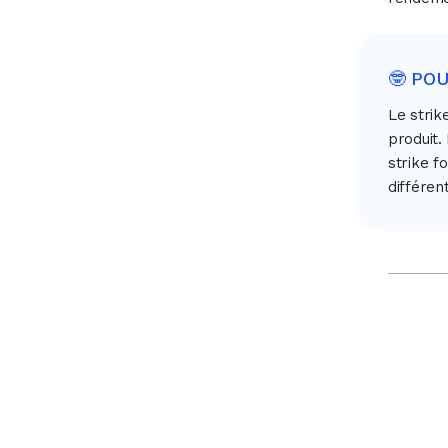
🤓 PO
Le strik
produit.
strike f
différen