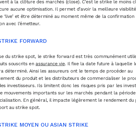
vent à la clôture des marchés (close). C'est le strike le moins 
cure aucune optimisation. Il permet d’avoir la meilleure visibilité
re ‘live’ et être déterminé au moment même de la confirmation
ion avec l’émetteur.
 STRIKE FORWARD
rse du strike spot, le strike forward est très communément utili
uits souscrits en
assurance vie
. Il fixe la date future à laquelle 
sera déterminé. Ainsi les assureurs ont le temps de procéder au
ement du produit et les distributeurs de commercialiser le prod
es investisseurs. Ils limitent donc les risques pris par les inves
de mouvements importants sur les marchés pendant la période
alisation. En général, il impacte légèrement le rendement du 
ort au strike spot.
 STRIKE MOYEN OU ASIAN STRIKE