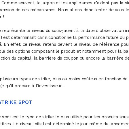
 ? Comme souvent, le jargon et les anglicismes n’aident pas la s
ension de ces mécanismes. Nous allons donc tenter de vous l
r !
e représente le niveau du sous-jacent à la date d'observation ini
 Il est déterminant car il conditionne la performance future du p
é. En effet, ce niveau retenu devient le niveau de référence pou
ble des options composant le produit et notamment pour la
ba
ction du capital
, la barrière de coupon ou encore la barrière d
e plusieurs types de strike, plus ou moins coûteux en fonction de
e qu’il procure à l’investisseur.
 STRIKE SPOT
e spot est le type de strike le plus utilisé pour les produits sous
itres. Le niveau initial est déterminé le jour même du lancemen