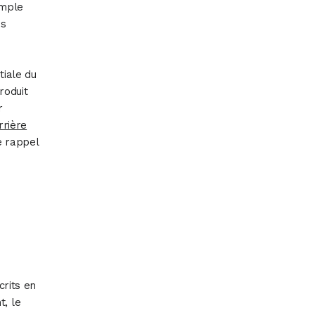
imple
es
tiale du
roduit
r
rrière
e rappel
crits en
t, le