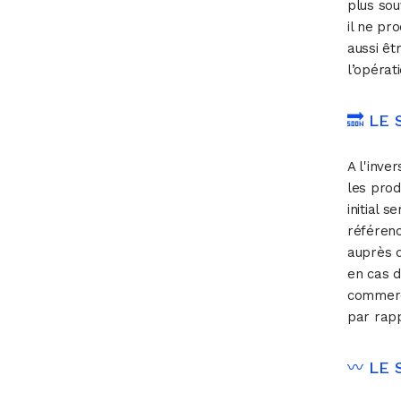
plus sou
il ne pro
aussi êt
l’opérat
🔜 LE
A l'inve
les prod
initial 
référenc
auprès d
en cas 
commerci
par rapp
〰 ️LE