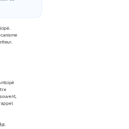
cipé.
mécanisme
etteur.
nticipé
être
souvent,
rappel
ike
,