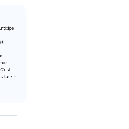
nticipé
st
la
 mais
 C'est
s taux -