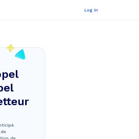
Log in
ppel
pel
etteur
ticipé.
 de
étion de