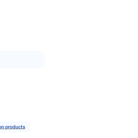
,
ion products