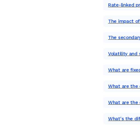
Rate-linked p
The impact of
The secondar
Volatility and
What are fixe
What are the d
What are the d
What's the di