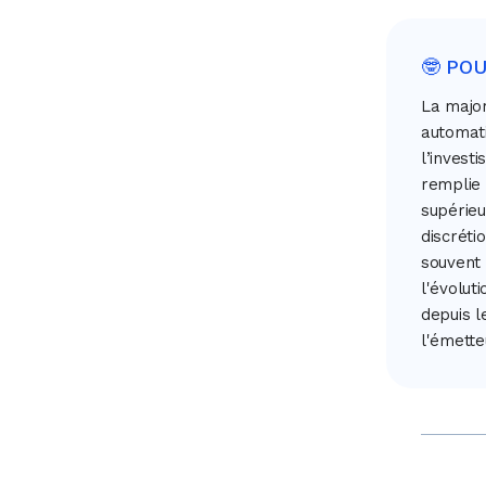
🤓 PO
La major
automati
l’invest
remplie 
supérieu
discréti
souvent 
l'évolut
depuis l
l'émette