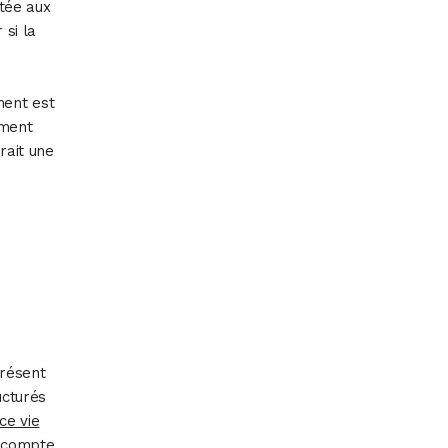
tée aux
 si la
ment est
ement
rait une
e
présent
ucturés
ce vie
n compte