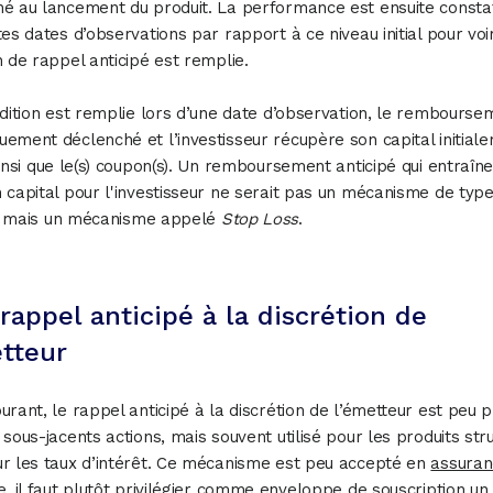
é au lancement du produit. La performance est ensuite consta
tes dates d’observations par rapport à ce niveau initial pour voir
n de rappel anticipé est remplie.
ndition est remplie lors d’une date d’observation, le rembourse
ement déclenché et l’investisseur récupère son capital initial
ainsi que le(s) coupon(s). Un remboursement anticipé qui entraîne
 capital pour l'investisseur ne serait pas un mécanisme de typ
mais un mécanisme appelé
Stop Loss
.
rappel anticipé à la discrétion de
etteur
urant, le rappel anticipé à la discrétion de l’émetteur est peu 
 sous-jacents actions, mais souvent utilisé pour les produits str
r les taux d’intérêt. Ce mécanisme est peu accepté en
assuran
e, il faut plutôt privilégier comme enveloppe de souscription u