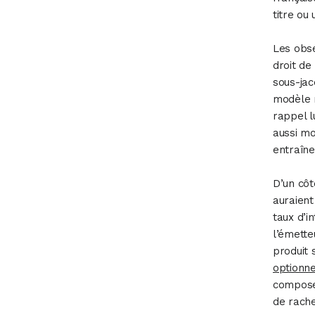
titre ou
Les obse
droit de
sous-jac
modèle m
rappel l
aussi mo
entraîne
D’un côt
auraient
taux d’i
l’émette
produit 
optionne
compose 
de rache