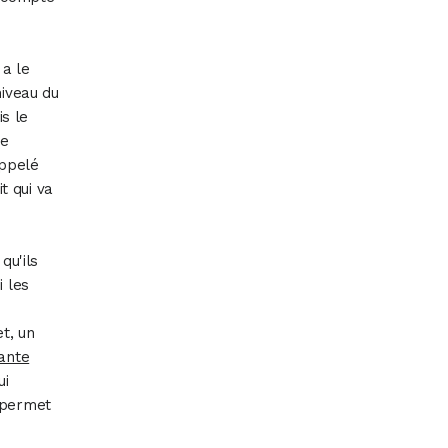
 a le
niveau du
s le
le
appelé
t qui va
qu'ils
i les
t, un
sante
ui
i permet