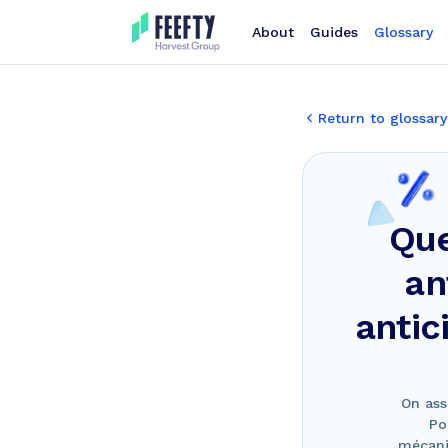
About
Guides
Glossary
Return to glossary
Que
an
antic
On ass
Po
mécanis