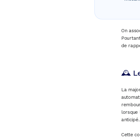
On assoc
Pourtant
de rappe
🕰 L
La major
automat
rembours
lorsque 
anticipé.
Cette co