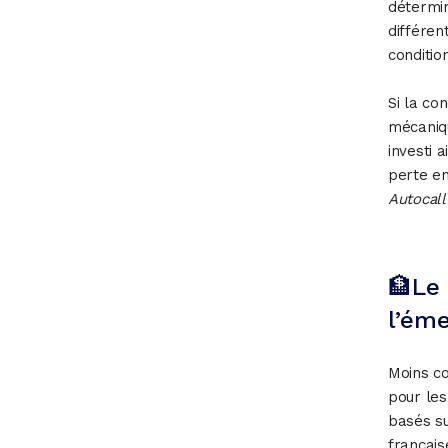
détermin
différen
conditio
Si la co
mécaniqu
investi 
perte en
Autocall
🏦Le 
l’ém
Moins co
pour les
basés su
français