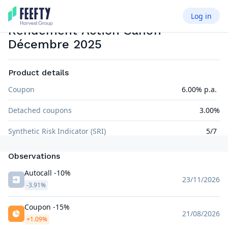
Log in
PHOENIX
EUR
Rendement Action Sanofi
Décembre 2025
Product details
Coupon
6.00% p.a.
Detached coupons
3.00%
Synthetic Risk Indicator (SRI)
5/7
Observations
Autocall -10%
23/11/2026
-3.91%
Coupon -15%
21/08/2026
+1.09%